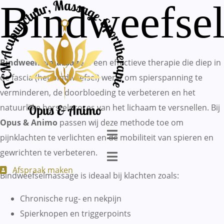
Bindweefse
Bindweefselmassage
is een effectieve therapie die diep in
de fascia (het bindweefsel) werkt om spierspanning te
verminderen, de doorbloeding te verbeteren en het
natuurlijke herstelproces van het lichaam te versnellen. Bij
Opus & Animo
passen wij deze methode toe om
pijnklachten te verlichten en de mobiliteit van spieren en
gewrichten te verbeteren.
Afspraak maken
Bindweefselmassage is ideaal bij klachten zoals:
Chronische rug- en nekpijn
Spierknopen en triggerpoints